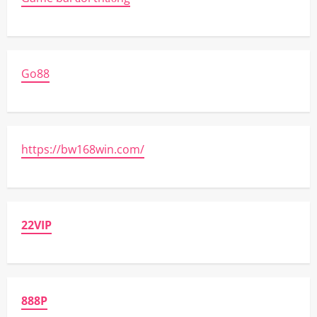
Go88
https://bw168win.com/
22VIP
888P