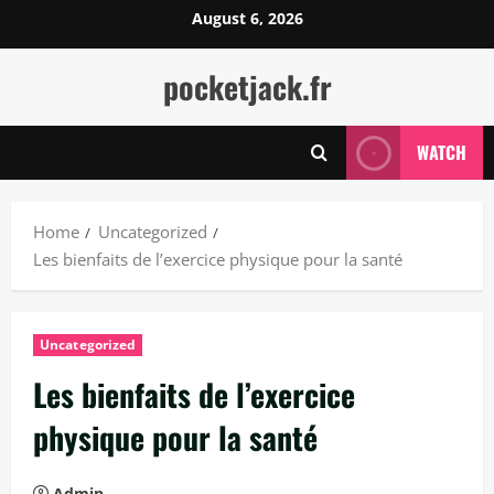
Skip
August 6, 2026
to
content
pocketjack.fr
WATCH
Home
Uncategorized
Les bienfaits de l’exercice physique pour la santé
Uncategorized
Les bienfaits de l’exercice
physique pour la santé
Admin