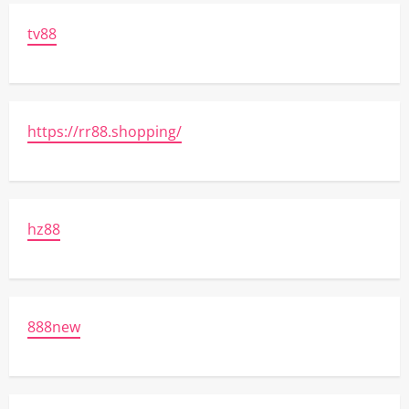
tv88
https://rr88.shopping/
hz88
888new