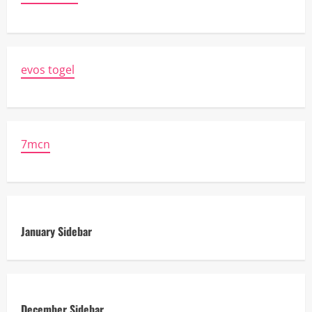
evos togel
7mcn
January Sidebar
December Sidebar