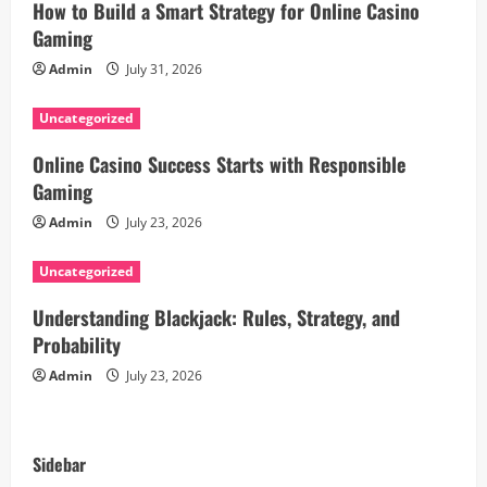
How to Build a Smart Strategy for Online Casino
a
Gaming
Admin
July 31, 2026
t
i
Uncategorized
Online Casino Success Starts with Responsible
o
Gaming
n
Admin
July 23, 2026
Uncategorized
Understanding Blackjack: Rules, Strategy, and
Probability
Admin
July 23, 2026
Sideba
r