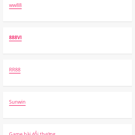
ww88
888VI
RR88
Sunwin
Game bài đổi thưởng