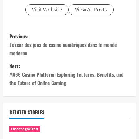
Visit Website
View All Posts
P
Previous:
o
L’essor des jeux de casino numériques dans le monde
moderne
s
Next:
t
MV66 Casino Platform: Exploring Features, Benefits, and
n
the Future of Online Gaming
a
v
RELATED STORIES
i
Uncategorized
g