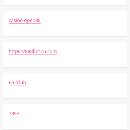
casino open88
https://888bet.ru.com
B52club
789P